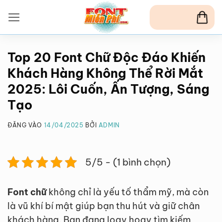
Bỏ
qua
nội
dung
Top 20 Font Chữ Độc Đáo Khiến
Khách Hàng Không Thể Rời Mắt
2025: Lôi Cuốn, Ấn Tượng, Sáng
Tạo
ĐĂNG VÀO
14/04/2025
BỞI
ADMIN
5/5 - (1 bình chọn)
Font chữ
không chỉ là yếu tố thẩm mỹ, mà còn
là vũ khí bí mật giúp bạn thu hút và giữ chân
khách hàng. Bạn đang loay hoay tìm kiếm