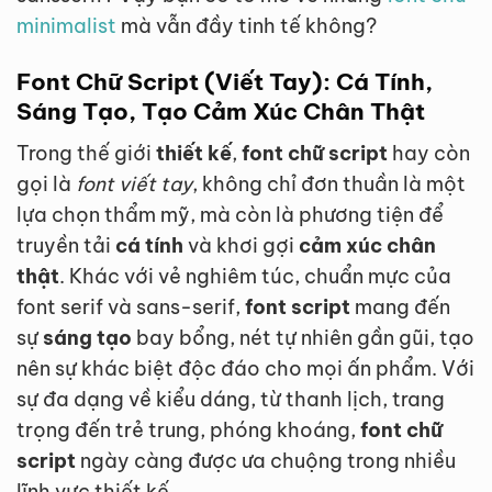
minimalist
mà vẫn đầy tinh tế không?
Font Chữ Script (Viết Tay): Cá Tính,
Sáng Tạo, Tạo Cảm Xúc Chân Thật
Trong thế giới
thiết kế
,
font chữ script
hay còn
gọi là
font viết tay
, không chỉ đơn thuần là một
lựa chọn thẩm mỹ, mà còn là phương tiện để
truyền tải
cá tính
và khơi gợi
cảm xúc chân
thật
. Khác với vẻ nghiêm túc, chuẩn mực của
font serif và sans-serif,
font script
mang đến
sự
sáng tạo
bay bổng, nét tự nhiên gần gũi, tạo
nên sự khác biệt độc đáo cho mọi ấn phẩm. Với
sự đa dạng về kiểu dáng, từ thanh lịch, trang
trọng đến trẻ trung, phóng khoáng,
font chữ
script
ngày càng được ưa chuộng trong nhiều
lĩnh vực thiết kế.