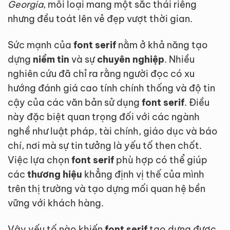
Georgia
, mỗi loại mang một sắc thái riêng
nhưng đều toát lên vẻ đẹp vượt thời gian.
Sức mạnh của
font serif
nằm ở khả năng tạo
dựng
niềm tin
và sự
chuyên nghiệp
. Nhiều
nghiên cứu đã chỉ ra rằng người đọc có xu
hướng đánh giá cao tính chính thống và độ tin
cậy của các văn bản sử dụng
font serif
. Điều
này đặc biệt quan trọng đối với các ngành
nghề như luật pháp, tài chính, giáo dục và báo
chí, nơi mà sự tin tưởng là yếu tố then chốt.
Việc lựa chọn
font serif
phù hợp có thể giúp
các
thương hiệu
khẳng định vị thế của mình
trên thị trường và tạo dựng mối quan hệ bền
vững với khách hàng.
Vậy yếu tố nào khiến
font serif
tạo dựng được