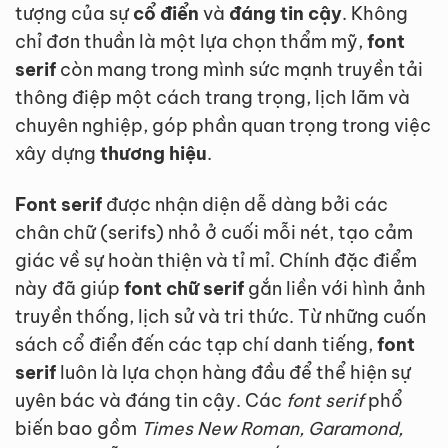
tượng của sự
cổ điển
và
đáng tin cậy
. Không
chỉ đơn thuần là một lựa chọn thẩm mỹ,
font
serif
còn mang trong mình sức mạnh truyền tải
thông điệp một cách trang trọng, lịch lãm và
chuyên nghiệp, góp phần quan trọng trong việc
xây dựng
thương hiệu
.
Font serif
được nhận diện dễ dàng bởi các
chân chữ (serifs) nhỏ ở cuối mỗi nét, tạo cảm
giác về sự hoàn thiện và tỉ mỉ. Chính đặc điểm
này đã giúp
font chữ serif
gắn liền với hình ảnh
truyền thống, lịch sử và tri thức. Từ những cuốn
sách cổ điển đến các tạp chí danh tiếng,
font
serif
luôn là lựa chọn hàng đầu để thể hiện sự
uyên bác và đáng tin cậy. Các
font serif
phổ
biến bao gồm
Times New Roman, Garamond,