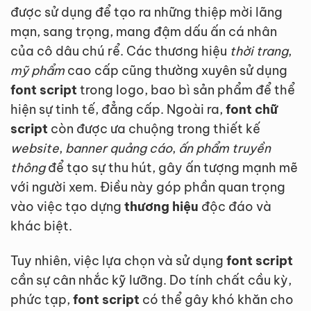
được sử dụng để tạo ra những thiệp mời lãng
mạn, sang trọng, mang đậm dấu ấn cá nhân
của cô dâu chú rể. Các thương hiệu
thời trang
,
mỹ phẩm
cao cấp cũng thường xuyên sử dụng
font script
trong logo, bao bì sản phẩm để thể
hiện sự tinh tế, đẳng cấp. Ngoài ra,
font chữ
script
còn được ưa chuộng trong thiết kế
website
,
banner quảng cáo
,
ấn phẩm truyền
thông
để tạo sự thu hút, gây ấn tượng mạnh mẽ
với người xem. Điều này góp phần quan trọng
vào việc tạo dựng
thương hiệu
độc đáo và
khác biệt.
Tuy nhiên, việc lựa chọn và sử dụng
font script
cần sự cân nhắc kỹ lưỡng. Do tính chất cầu kỳ,
phức tạp,
font script
có thể gây khó khăn cho