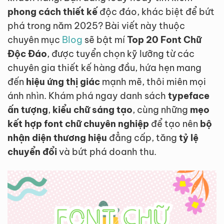
phong cách thiết kế
độc đáo, khác biệt để bứt
phá trong năm 2025? Bài viết này thuộc
chuyên mục
Blog
sẽ bật mí
Top 20 Font Chữ
Độc Đáo
, được tuyển chọn kỹ lưỡng từ các
chuyên gia thiết kế hàng đầu, hứa hẹn mang
đến
hiệu ứng thị giác
mạnh mẽ, thôi miên mọi
ánh nhìn. Khám phá ngay danh sách
typeface
ấn tượng
,
kiểu chữ sáng tạo
, cùng những
mẹo
kết hợp font chữ chuyên nghiệp
để tạo nên
bộ
nhận diện thương hiệu
đẳng cấp, tăng
tỷ lệ
chuyển đổi
và bứt phá doanh thu.