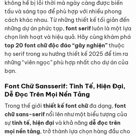
không hề bị lỗi thời mà ngày càng được biến
tấu và sáng tạo để phù hợp với nhiều phong
cách khác nhau. Từ những thiết kế tối giản đến
những dự án phức tạp,
font serif
luôn là một lựa
chọn linh hoạt và hiệu quả. Hãy cùng khám phá
top 20 font chữ độc đáo “gây nghiện”
thuộc
họ serif trong xu hướng thiết kế 2025 để tìm ra
những “viên ngọc” phù hợp nhất cho dự án của
bạn.
Font Chữ Sansserif: Tinh Tế, Hiện Đại,
Dễ Đọc Trên Mọi Nền Tảng
Trong thế giới
thiết kế font chữ
đa dạng,
font
chữ sans-serif
nổi lên như một biểu tượng của
sự
tinh tế, hiện đại
và khả năng
dễ đọc trên
mọi nền tảng
, trở thành lựa chọn hàng đầu cho