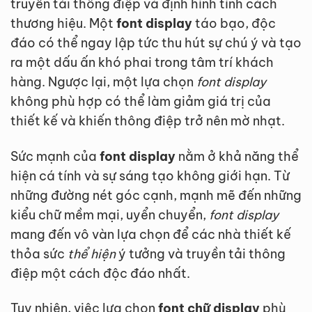
truyền tải thông điệp và định hình tính cách
thương hiệu. Một
font display
táo bạo, độc
đáo có thể ngay lập tức thu hút sự chú ý và tạo
ra một dấu ấn khó phai trong tâm trí khách
hàng. Ngược lại, một lựa chọn
font display
không phù hợp có thể làm giảm giá trị của
thiết kế và khiến thông điệp trở nên mờ nhạt.
Sức mạnh của
font display
nằm ở khả năng thể
hiện cá tính và sự sáng tạo không giới hạn. Từ
những đường nét góc cạnh, mạnh mẽ đến những
kiểu chữ mềm mại, uyển chuyển,
font display
mang đến vô vàn lựa chọn để các nhà thiết kế
thỏa sức
thể hiện
ý tưởng và truyền tải thông
điệp một cách độc đáo nhất.
Tuy nhiên, việc lựa chọn
font chữ display
phù