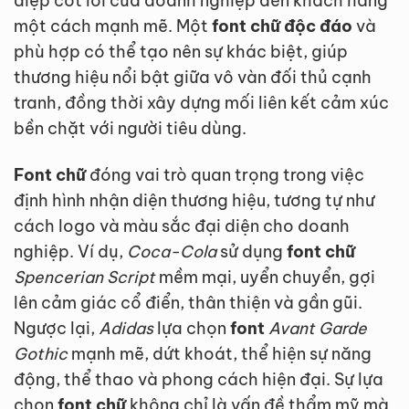
điệp cốt lõi của doanh nghiệp đến khách hàng
một cách mạnh mẽ. Một
font chữ độc đáo
và
phù hợp có thể tạo nên sự khác biệt, giúp
thương hiệu nổi bật giữa vô vàn đối thủ cạnh
tranh, đồng thời xây dựng mối liên kết cảm xúc
bền chặt với người tiêu dùng.
Font chữ
đóng vai trò quan trọng trong việc
định hình nhận diện thương hiệu, tương tự như
cách logo và màu sắc đại diện cho doanh
nghiệp. Ví dụ,
Coca-Cola
sử dụng
font chữ
Spencerian Script
mềm mại, uyển chuyển, gợi
lên cảm giác cổ điển, thân thiện và gần gũi.
Ngược lại,
Adidas
lựa chọn
font
Avant Garde
Gothic
mạnh mẽ, dứt khoát, thể hiện sự năng
động, thể thao và phong cách hiện đại. Sự lựa
chọn
font chữ
không chỉ là vấn đề thẩm mỹ mà