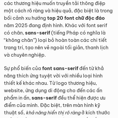
các thương hiệu muốn truyền tải thông điệp
một cách rõ ràng và hiệu quả, đặc biệt là trong
bối cảnh xu hướng
top 20 font chữ độc đáo
năm 2025 đang định hình. Khác với font serif
có chân,
sans-serif
(tiếng Pháp có nghĩa là
“không chân”) loại bỏ hoàn toàn các chi tiết
trang trí, tạo nên vẻ ngoài tối giản, thanh lịch
và chuyên nghiệp.
Sự phổ biến của
font sans-serif
đến từ khả
năng thích ứng tuyệt vời với nhiều loại hình
thiết kế khác nhau. Từ logo thương hiệu,
website, ứng dụng di động cho đến các ấn
phẩm in ấn,
sans-serif
đều thể hiện được ưu
điểm của mình. Đặc biệt, trên màn hình kỹ
thuật số,
khả năng hiển thị rõ ràng
ở kích thước