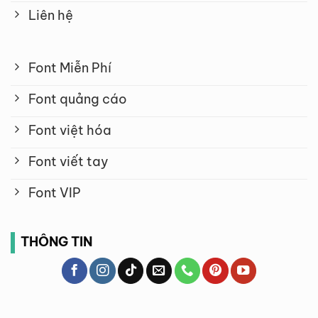
sự hướng dẫn tận tình khi tham gia
Liên hệ
Fontmienphi.com.
Kết luận
Font Miễn Phí
Fontmienphi.com mang đến cho bạn
Font quảng cáo
một giải pháp tiết kiệm và linh hoạt
để truy cập vào một thư viện phong
Font việt hóa
phú các font chữ chất lượng cao. Với
Font viết tay
nhiều lợi ích như sử dụng không giới
hạn, tải xuống nhanh chóng, cập
Font VIP
nhật thường xuyên và hỗ trợ tận tâm,
bạn sẽ có tất cả những gì cần thiết
THÔNG TIN
để hoàn thiện các dự án thiết kế của
mình. Hãy tham gia ngay hôm nay để
khám phá toàn bộ tiềm năng của
các sản phẩm từ Fontmienphi.com!