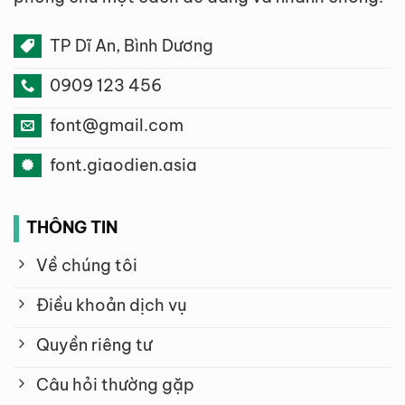
vì vậy bạn không phải lo lắng về
chi phí phát sinh bất ngờ. Bạn có
TP Dĩ An, Bình Dương
thể tự do gia hạn khi nào bạn
0909 123 456
muốn.
Tiếp tục sử dụng sau khi hết hạn
:
font@gmail.com
Ngay cả khi gói thành viên của
font.giaodien.asia
bạn hết hạn, bạn vẫn có thể tiếp
tục sử dụng các font đã tải xuống
trước đó. Điều này mang lại giá trị
THÔNG TIN
lâu dài cho đầu tư của bạn.
Về chúng tôi
Hỗ trợ tận tâm
: Đội ngũ chuyên
Điều khoản dịch vụ
gia của chúng tôi luôn sẵn lòng hỗ
trợ bạn trong mọi vấn đề hoặc
Quyền riêng tư
thắc mắc liên quan đến việc sử
Câu hỏi thường gặp
dụng font. Bạn sẽ luôn nhận được