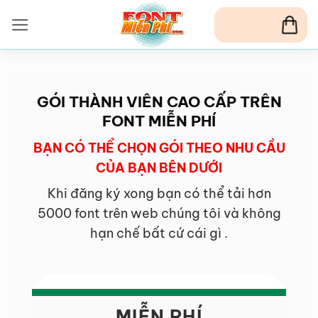
Bỏ
qua
nội
dung
GÓI THÀNH VIÊN CAO CẤP TRÊN
FONT MIỄN PHÍ
BẠN CÓ THỂ CHỌN GÓI THEO NHU CẦU
CỦA BẠN BÊN DƯỚI
Khi đăng ký xong bạn có thể tải hơn
5000 font trên web chúng tôi và không
hạn chế bất cứ cái gì .
MIỄN PHÍ