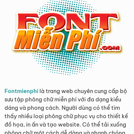
phát triển hoặc chủ doanh nghiệp
có nhiều dự án.
Tải xuống nhanh chóng
: Với
Fontmienphi.com, bạn có thể tải
xuống font ngay lập tức, đảm bảo
bạn không phải chờ đợi lâu để sử
dụng font mình yêu thích.
Cập nhật thường xuyên
: Chúng
tôi liên tục cập nhật các font mới
nhất và cải tiến chất lượng, giúp
Fontmienphi
là trang web chuyên cung cấp bộ
bạn luôn có được những font hiện
sưu tập phông chữ miễn phí với đa dạng kiểu
đại và phù hợp với xu hướng thiết
dáng và phong cách. Người dùng có thể tìm
kế.
thấy nhiều loại phông chữ phục vụ cho thiết kế
Không tự động gia hạn
: Các gói
đồ họa, in ấn và tạo website. Có thể tải xuống
thành viên không tự động gia hạn,
phông chữ một cách dễ dàng và nhanh chóng.