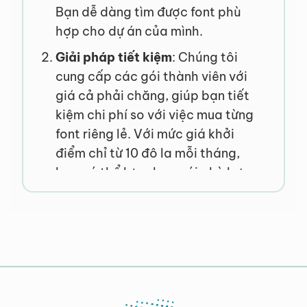
Bạn dễ dàng tìm được font phù
hợp cho dự án của mình.
Giải pháp tiết kiệm
: Chúng tôi
cung cấp các gói thành viên với
giá cả phải chăng, giúp bạn tiết
kiệm chi phí so với việc mua từng
font riêng lẻ. Với mức giá khởi
điểm chỉ từ 10 đô la mỗi tháng,
bạn có thể lựa chọn gói phù hợp
với ngân sách của mình.
Sử dụng không giới hạn
: Các gói
của chúng tôi cho phép bạn sử
dụng font chữ trên nhiều tên miền
mà không bị giới hạn. Điều này rất
tiện lợi cho các nhà thiết kế, nhà