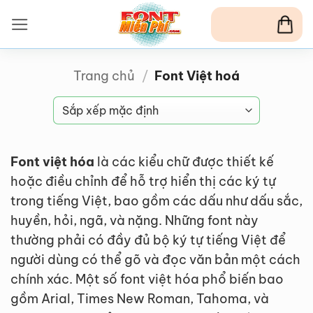
Bỏ
qua
nội
dung
Trang chủ
/
Font Việt hoá
Font việt hóa
là các kiểu chữ được thiết kế
hoặc điều chỉnh để hỗ trợ hiển thị các ký tự
trong tiếng Việt, bao gồm các dấu như dấu sắc,
huyền, hỏi, ngã, và nặng. Những font này
thường phải có đầy đủ bộ ký tự tiếng Việt để
người dùng có thể gõ và đọc văn bản một cách
chính xác. Một số font việt hóa phổ biến bao
gồm Arial, Times New Roman, Tahoma, và