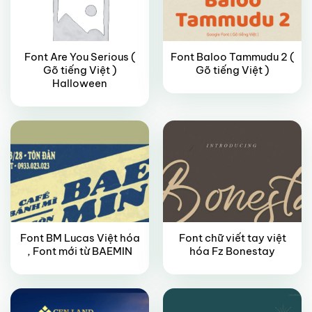
Font Are You Serious (
Font Baloo Tammudu 2 (
Gõ tiếng Việt )
Gõ tiếng Việt )
FREE
FREE
Halloween
Font BM Lucas Việt hóa
Font chữ viết tay việt
VIP
VIP
, Font mới từ BAEMIN
hóa Fz Bonestay