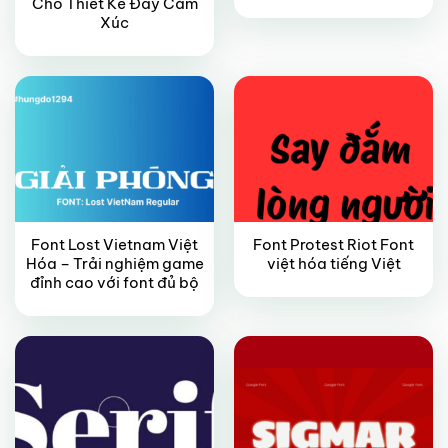
Cho Thiết Kế Đầy Cảm
FREE
VIP
Xúc
Font Lost Vietnam Việt
Font Protest Riot Font
Hóa – Trải nghiệm game
việt hóa tiếng Việt
FREE
FREE
đỉnh cao với font đủ bộ