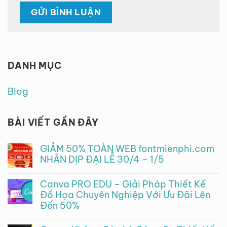
DANH MỤC
Blog
BÀI VIẾT GẦN ĐÂY
GIẢM 50% TOÀN WEB fontmienphi.com
NHÂN DỊP ĐẠI LỄ 30/4 – 1/5
Không
có
Canva PRO EDU – Giải Pháp Thiết Kế
bình
luận
Đồ Họa Chuyên Nghiệp Với Ưu Đãi Lên
ở
Đến 50%
GIẢM
50%
Không
TOÀN
có
WEB