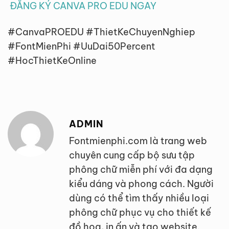
ĐĂNG KÝ CANVA PRO EDU NGAY
#CanvaPROEDU #ThietKeChuyenNghiep
#FontMienPhi #UuDai50Percent
#HocThietKeOnline
ADMIN
Fontmienphi.com là trang web
chuyên cung cấp bộ sưu tập
phông chữ miễn phí với đa dạng
kiểu dáng và phong cách. Người
dùng có thể tìm thấy nhiều loại
phông chữ phục vụ cho thiết kế
đồ họa, in ấn và tạo website.