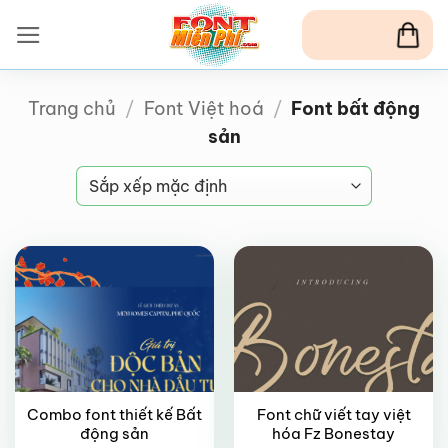
Bỏ
qua
nội
dung
Trang chủ
/
Font Việt hoá
/
Font bất động
sản
VIP
FREE
Combo font thiết kế Bất
Font chữ viết tay việt
VIP
VIP
động sản
hóa Fz Bonestay