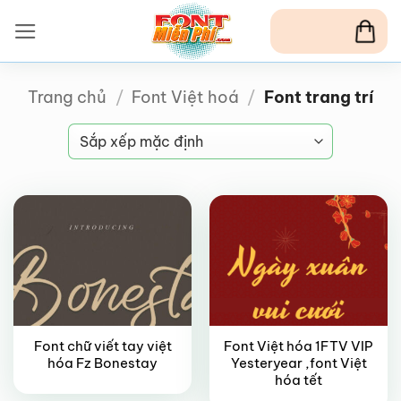
Bỏ
qua
nội
dung
Trang chủ
/
Font Việt hoá
/
Font trang trí
FREE
VIP
Font chữ viết tay việt
Font Việt hóa 1FTV VIP
hóa Fz Bonestay
Yesteryear ,font Việt
FREE
hóa tết