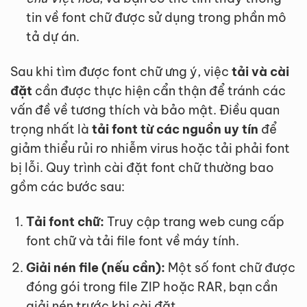
tin về font chữ được sử dụng trong phần mô
tả dự án.
Sau khi tìm được font chữ ưng ý, việc
tải và cài
đặt
cần được thực hiện cẩn thận để tránh các
vấn đề về tương thích và bảo mật. Điều quan
trọng nhất là
tải font từ các nguồn uy tín
để
giảm thiểu rủi ro nhiễm virus hoặc tải phải font
bị lỗi. Quy trình cài đặt font chữ thường bao
gồm các bước sau:
Tải font chữ:
Truy cập trang web cung cấp
font chữ và tải file font về máy tính.
Giải nén file (nếu cần):
Một số font chữ được
đóng gói trong file ZIP hoặc RAR, bạn cần
giải nén trước khi cài đặt.