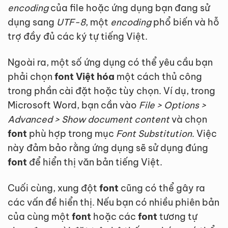
encoding
của file hoặc ứng dụng bạn đang sử
dụng sang
UTF-8
, một
encoding
phổ biến và hỗ
trợ đầy đủ các ký tự tiếng Việt.
Ngoài ra, một số ứng dụng có thể yêu cầu bạn
phải chọn
font Việt hóa
một cách thủ công
trong phần cài đặt hoặc tùy chọn. Ví dụ, trong
Microsoft Word, bạn cần vào
File > Options >
Advanced > Show document content
và chọn
font
phù hợp trong mục
Font Substitution
. Việc
này đảm bảo rằng ứng dụng sẽ sử dụng đúng
font
để hiển thị văn bản tiếng Việt.
Cuối cùng, xung đột
font
cũng có thể gây ra
các vấn đề hiển thị. Nếu bạn có nhiều phiên bản
của cùng một
font
hoặc các
font
tương tự