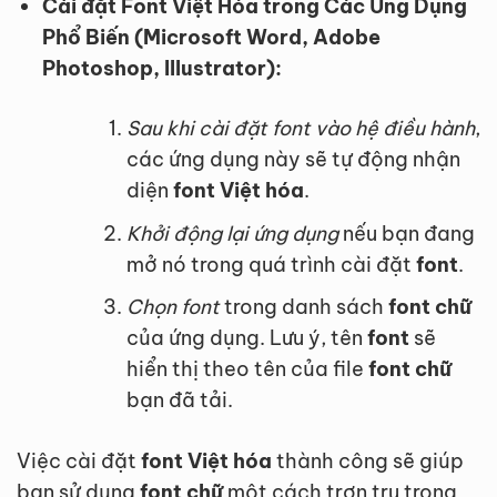
Cài đặt Font Việt Hóa trong Các Ứng Dụng
Phổ Biến (Microsoft Word, Adobe
Photoshop, Illustrator):
Sau khi cài đặt font vào hệ điều hành
,
các ứng dụng này sẽ tự động nhận
diện
font Việt hóa
.
Khởi động lại ứng dụng
nếu bạn đang
mở nó trong quá trình cài đặt
font
.
Chọn font
trong danh sách
font chữ
của ứng dụng. Lưu ý, tên
font
sẽ
hiển thị theo tên của file
font chữ
bạn đã tải.
Việc cài đặt
font Việt hóa
thành công sẽ giúp
bạn sử dụng
font chữ
một cách trơn tru trong