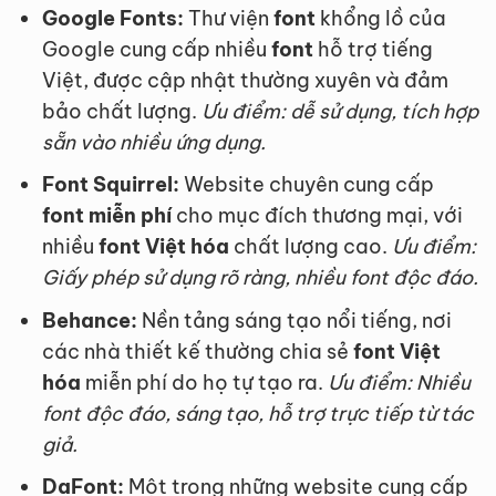
Google Fonts:
Thư viện
font
khổng lồ của
Google cung cấp nhiều
font
hỗ trợ tiếng
Việt, được cập nhật thường xuyên và đảm
bảo chất lượng.
Ưu điểm: dễ sử dụng, tích hợp
sẵn vào nhiều ứng dụng.
Font Squirrel:
Website chuyên cung cấp
font miễn phí
cho mục đích thương mại, với
nhiều
font Việt hóa
chất lượng cao.
Ưu điểm:
Giấy phép sử dụng rõ ràng, nhiều font độc đáo.
Behance:
Nền tảng sáng tạo nổi tiếng, nơi
các nhà thiết kế thường chia sẻ
font Việt
hóa
miễn phí do họ tự tạo ra.
Ưu điểm: Nhiều
font độc đáo, sáng tạo, hỗ trợ trực tiếp từ tác
giả.
DaFont:
Một trong những website cung cấp