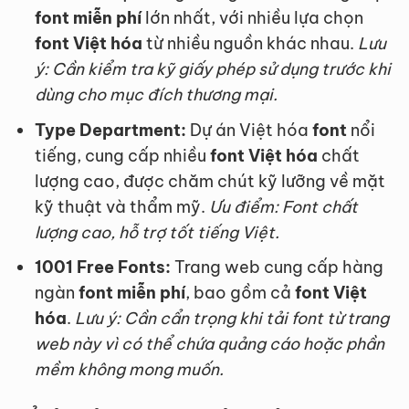
font miễn phí
lớn nhất, với nhiều lựa chọn
font Việt hóa
từ nhiều nguồn khác nhau.
Lưu
ý: Cần kiểm tra kỹ giấy phép sử dụng trước khi
dùng cho mục đích thương mại.
Type Department:
Dự án Việt hóa
font
nổi
tiếng, cung cấp nhiều
font Việt hóa
chất
lượng cao, được chăm chút kỹ lưỡng về mặt
kỹ thuật và thẩm mỹ.
Ưu điểm: Font chất
lượng cao, hỗ trợ tốt tiếng Việt.
1001 Free Fonts:
Trang web cung cấp hàng
ngàn
font miễn phí
, bao gồm cả
font Việt
hóa
.
Lưu ý: Cần cẩn trọng khi tải font từ trang
web này vì có thể chứa quảng cáo hoặc phần
mềm không mong muốn.