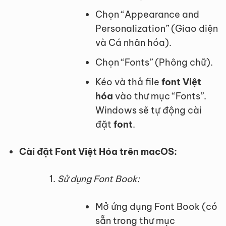
Chọn “Appearance and
Personalization” (Giao diện
và Cá nhân hóa).
Chọn “Fonts” (Phông chữ).
Kéo và thả file
font Việt
hóa
vào thư mục “Fonts”.
Windows sẽ tự động cài
đặt
font
.
Cài đặt Font Việt Hóa trên macOS:
Sử dụng Font Book:
Mở ứng dụng Font Book (có
sẵn trong thư mục