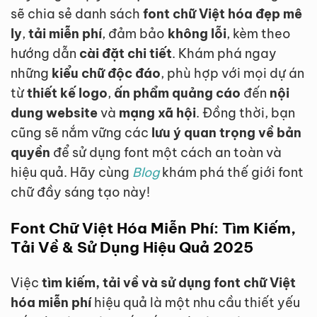
sẽ chia sẻ danh sách
font chữ Việt hóa đẹp mê
ly
,
tải miễn phí
, đảm bảo
không lỗi
, kèm theo
hướng dẫn
cài đặt chi tiết
. Khám phá ngay
những
kiểu chữ độc đáo
, phù hợp với mọi dự án
từ
thiết kế logo
,
ấn phẩm quảng cáo
đến
nội
dung website
và
mạng xã hội
. Đồng thời, bạn
cũng sẽ nắm vững các
lưu ý quan trọng về bản
quyền
để sử dụng font một cách an toàn và
hiệu quả. Hãy cùng
Blog
khám phá thế giới font
chữ đầy sáng tạo này!
Font Chữ Việt Hóa Miễn Phí: Tìm Kiếm,
Tải Về & Sử Dụng Hiệu Quả 2025
Việc
tìm kiếm, tải về và sử dụng
font chữ Việt
hóa miễn phí
hiệu quả là một nhu cầu thiết yếu