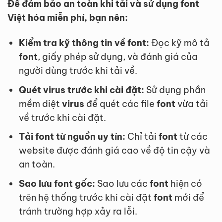
Để đảm bảo an toàn khi tải và sử dụng font
Việt hóa miễn phí, bạn nên:
Kiểm tra kỹ thông tin về font:
Đọc kỹ mô tả
font
, giấy phép sử dụng, và đánh giá của
người dùng trước khi tải về.
Quét virus trước khi cài đặt:
Sử dụng phần
mềm diệt
virus
để quét các file
font
vừa tải
về trước khi cài đặt.
Tải font từ nguồn uy tín:
Chỉ tải
font
từ các
website được đánh giá cao về độ tin cậy và
an toàn.
Sao lưu font gốc:
Sao lưu các
font
hiện có
trên hệ thống trước khi cài đặt
font
mới để
tránh trường hợp xảy ra lỗi.