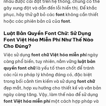
nhau được cài đặt trên hệ thống, chúng có thể
gây xung đột và dẫn đến lỗi hiển thị. Để khắc
phục, hãy thử gỡ bỏ các
font
không cần thiết
hoặc các phiên bản cũ của
font
.
Luật Bản Quyền Font Chữ: Sử Dụng
Font Việt Hóa Miễn Phí Như Thế Nào
Cho Đúng?
Việc sử dụng
font chữ Việt hóa miễn phí
ngày
càng phổ biến, tuy nhiên, nắm vững
luật bản
quyền font chữ
là yếu tố then chốt để tránh
các rủi ro pháp lý không đáng có, đặc biệt
trong bối cảnh tìm kiếm và sử dụng
font chữ
đẹp mắt, hợp xu hướng cho thiết kế và văn bản
ngày càng tăng. Vậy, làm thế nào để sử dụng
font Việt hóa miễn phí
một cách hợp pháp và