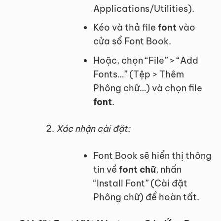
Applications/Utilities).
Kéo và thả file
font
vào
cửa sổ Font Book.
Hoặc, chọn “File” > “Add
Fonts…” (Tệp > Thêm
Phông chữ…) và chọn file
font
.
Xác nhận cài đặt:
Font Book sẽ hiển thị thông
tin về
font chữ
, nhấn
“Install Font” (Cài đặt
Phông chữ) để hoàn tất.