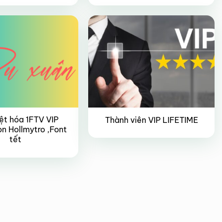
VIP
Giảm giá!
ệt hóa 1FTV VIP
Thành viên VIP LIFETIME
n Hollmytro ,Font
tết