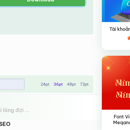
Tài khoả
Đ
VIP
h
s
24pt
36pt
48pt
72pt
 lòng đợi ...
Font Vi
Meqanor
 SEO