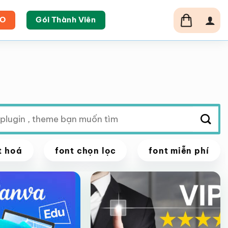
RO
Gói Thành Viên
t hoá
font chọn lọc
font miễn phí
VIP
Giảm giá!