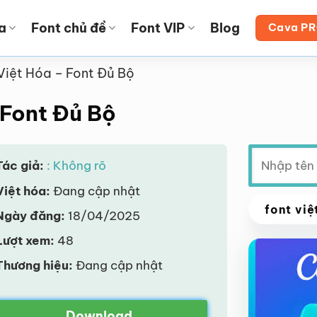
a
Font chủ đề
Font VIP
Blog
Cava P
Việt Hóa – Font Đủ Bộ
 Font Đủ Bộ
Tìm
Tác giả:
: Không rõ
kiếm:
Việt hóa:
Đang cập nhật
font việ
Ngày đăng:
18/04/2025
VIP
Lượt xem:
48
Thương hiệu:
Đang cập nhật
Download