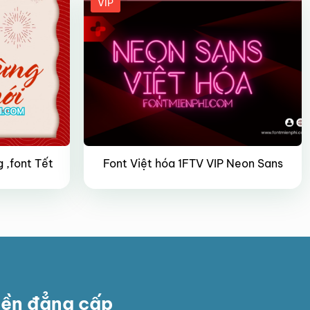
VIP
 ,font Tết
Font Việt hóa 1FTV VIP Neon Sans
yền đẳng cấp