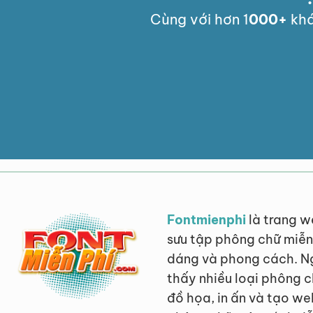
Cùng với hơn 1
000
+
khá
Fontmienphi
là trang w
sưu tập phông chữ miễn 
dáng và phong cách. Ng
thấy nhiều loại phông c
đồ họa, in ấn và tạo we