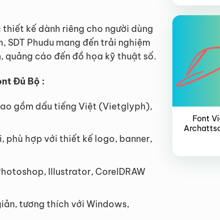
VIP
 thiết kế dành riêng cho người dùng
ch, SDT Phudu mang đến trải nghiệm
ấn, quảng cáo đến đồ họa kỹ thuật số.
nt Đủ Bộ :
ao gồm dấu tiếng Việt (Vietglyph),
Font Vi
Archattso
 phù hợp với thiết kế logo, banner,
Photoshop, Illustrator, CorelDRAW
giản, tương thích với Windows,