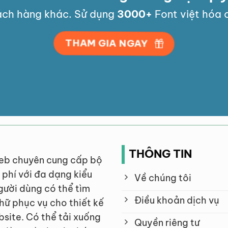
ch hàng khác. Sử dụng
3000
+
Font việt hóa c
THAM GIA NGAY
THÔNG TIN
eb chuyên cung cấp bộ
phí với đa dạng kiểu
Về chúng tôi
ười dùng có thể tìm
Điều khoản dịch vụ
hữ phục vụ cho thiết kế
bsite. Có thể tải xuống
Quyền riêng tư