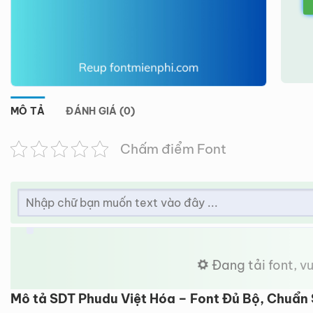
MÔ TẢ
ĐÁNH GIÁ (0)
Chấm điểm Font
Đang tải font, vui
Mô tả SDT Phudu Việt Hóa – Font Đủ Bộ, Chuẩn