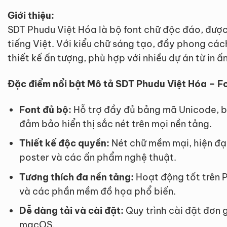
Giới thiệu:
SDT Phudu Việt Hóa là bộ font chữ độc đáo, được
tiếng Việt. Với kiểu chữ sáng tạo, đầy phong cá
thiết kế ấn tượng, phù hợp với nhiều dự án từ in 
Đặc điểm nổi bật Mô tả SDT Phudu Việt Hóa – Fo
Font đủ bộ:
Hỗ trợ đầy đủ bảng mã Unicode, b
đảm bảo hiển thị sắc nét trên mọi nền tảng.
Thiết kế độc quyền:
Nét chữ mềm mại, hiện đại,
poster và các ấn phẩm nghệ thuật.
Tương thích đa nền tảng:
Hoạt động tốt trên 
và các phần mềm đồ họa phổ biến.
Dễ dàng tải và cài đặt:
Quy trình cài đặt đơn 
macOS.