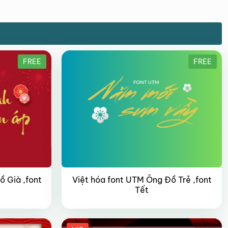
FREE
FREE
ồ Già ,font
Việt hóa font UTM Ông Đồ Trẻ ,font
Tết