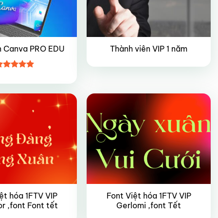
n Canva PRO EDU
Thành viên VIP 1 năm
ược xếp
VIP
ạng
5
5
ao
ệt hóa 1FTV VIP
Font Việt hóa 1FTV VIP
 ,font Font tết
Gerlomi ,font Tết