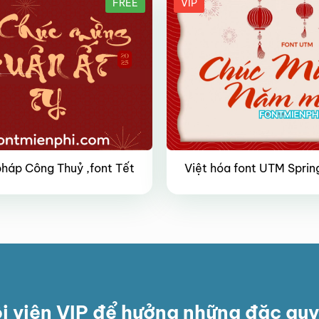
FREE
VIP
pháp Công Thuỷ ,font Tết
Việt hóa font UTM Spring
ội viên VIP để hưởng những đặc qu