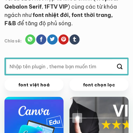
Qebalon Serif
,
1FTV VIP
) cùng các từ khóa
ngách như
font nhiệt đới, font thời trang,
F&B
để tăng độ phủ sóng.
Chia sẽ:
Tìm
kiếm:
VIP
VIP
font việt hoá
font chọn lọc
Giảm giá!