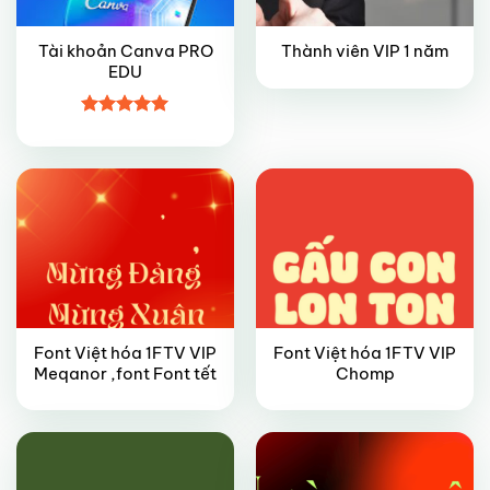
Tài khoản Canva PRO
Thành viên VIP 1 năm
EDU
VIP
VIP
Được xếp
hạng
5
5
sao
Font Việt hóa 1FTV VIP
Font Việt hóa 1FTV VIP
VIP
VIP
Meqanor ,font Font tết
Chomp