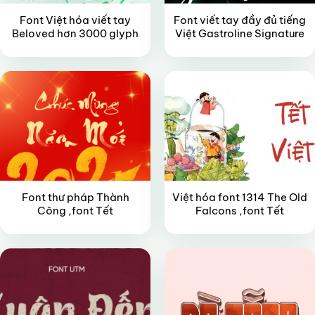
Font Việt hóa viết tay
Font viết tay đầy đủ tiếng
Beloved hơn 3000 glyph
Việt Gastroline Signature
FREE
VIP
Font thư pháp Thành
Việt hóa font 1314 The Old
Công ,font Tết
Falcons ,font Tết
VIP
FREE