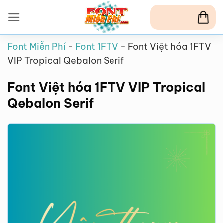
Bỏ
qua
nội
Font Miễn Phí
-
Font 1FTV
-
Font Việt hóa 1FTV
dung
VIP Tropical Qebalon Serif
Font Việt hóa 1FTV VIP Tropical
Qebalon Serif