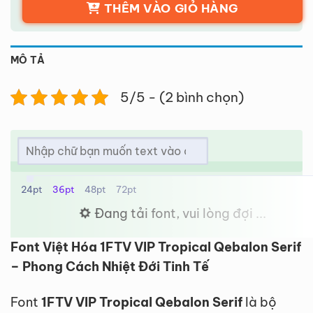
THÊM VÀO GIỎ HÀNG
MÔ TẢ
5/5 - (2 bình chọn)
24pt
36pt
48pt
72pt
Đang tải font, vui lòng đợi ...
Font Việt Hóa 1FTV VIP Tropical Qebalon Serif
– Phong Cách Nhiệt Đới Tinh Tế
Font
1FTV VIP Tropical Qebalon Serif
là bộ