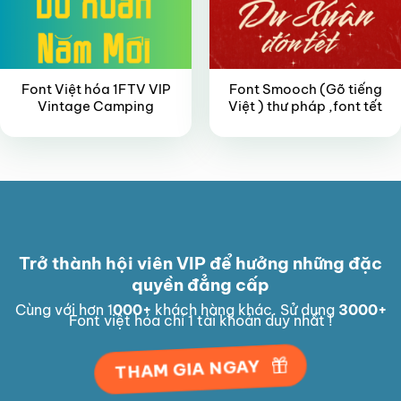
Font Việt hóa 1FTV VIP
Font Smooch (Gõ tiếng
Vintage Camping
Việt ) thư pháp ,font tết
Trở thành hội viên VIP để hưởng những đặc
quyền đẳng cấp
Cùng với hơn 1
000
+
khách hàng khác. Sử dụng
3000
+
Font việt hóa chỉ 1 tài khoản duy nhất !
THAM GIA NGAY