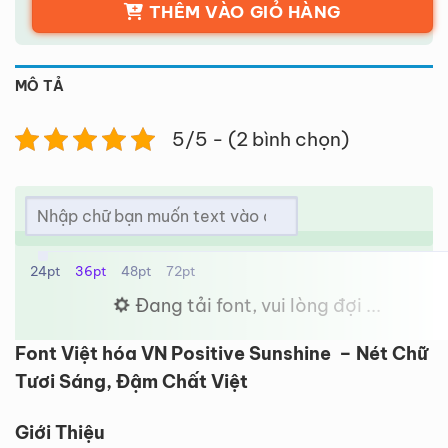
THÊM VÀO GIỎ HÀNG
MÔ TẢ
5/5 - (2 bình chọn)
24pt
36pt
48pt
72pt
Đang tải font, vui lòng đợi ...
Font Việt hóa VN Positive Sunshine – Nét Chữ
Tươi Sáng, Đậm Chất Việt
Giới Thiệu