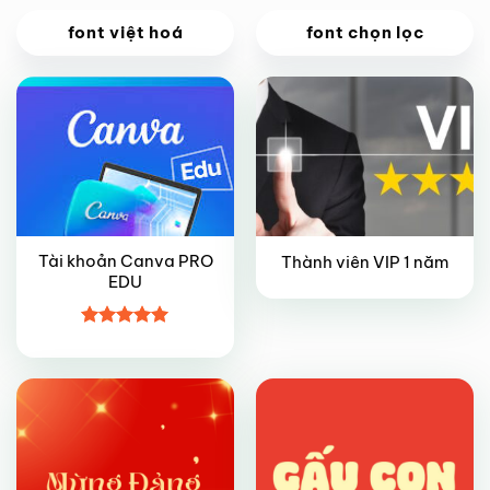
VIP
VIP
font việt hoá
font chọn lọc
Giảm giá!
Tài khoản Canva PRO
Thành viên VIP 1 năm
EDU
VIP
VIP
Được xếp
hạng
5
5
sao