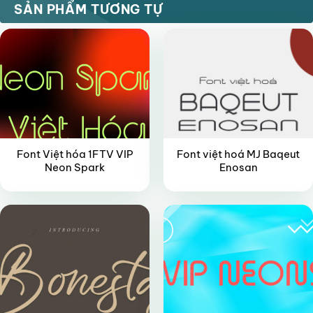
SẢN PHẨM TƯƠNG TỰ
Font Việt hóa 1FTV VIP
Font việt hoá MJ Baqeut
Neon Spark
Enosan
FREE
VIP