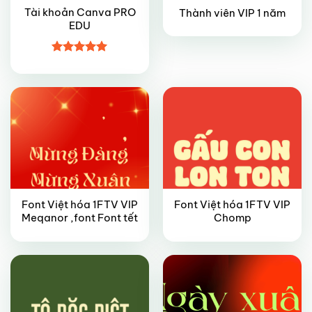
Tài khoản Canva PRO
Thành viên VIP 1 năm
EDU
VIP
VIP
Được xếp
hạng
5
5
sao
Font Việt hóa 1FTV VIP
Font Việt hóa 1FTV VIP
VIP
VIP
Meqanor ,font Font tết
Chomp