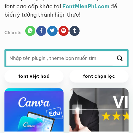
font cao cấp khác tại
FontMienPhí.com
để
biến ý tưởng thành hiện thực!
Chia sẽ:
Tìm
kiếm:
VIP
VIP
font việt hoá
font chọn lọc
Giảm giá!