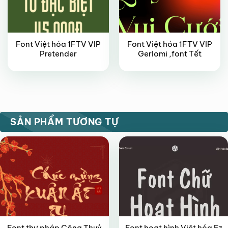
Font Việt hóa 1FTV VIP
Font Việt hóa 1FTV VIP
Pretender
Gerlomi ,font Tết
FREE
FREE
SẢN PHẨM TƯƠNG TỰ
Font thư pháp Công Thuỷ
Font hoạt hình Việt hóa Fz