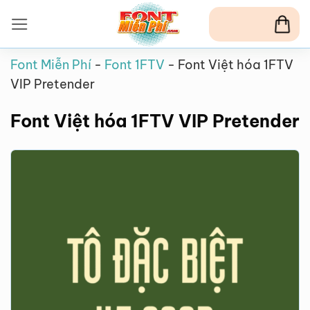
Bỏ
qua
nội
Font Miễn Phí
-
Font 1FTV
-
Font Việt hóa 1FTV
dung
VIP Pretender
Font Việt hóa 1FTV VIP Pretender