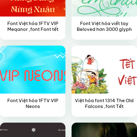
Font Việt hóa 1FTV VIP
Font Việt hóa viết tay
Meqanor ,font Font tết
Beloved hơn 3000 glyph
VIP
VIP
Font Việt hóa 1FTV VIP
Việt hóa font 1314 The Old
Neons
Falcons ,font Tết
FREE
FREE