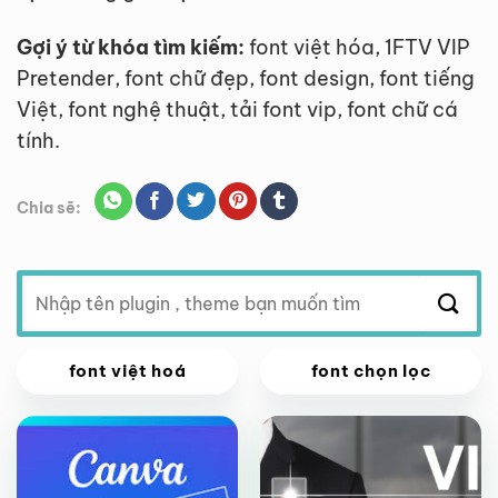
Gợi ý từ khóa tìm kiếm:
font việt hóa, 1FTV VIP
Pretender, font chữ đẹp, font design, font tiếng
Việt, font nghệ thuật, tải font vip, font chữ cá
tính.
Chia sẽ:
Tìm
kiếm:
VIP
VIP
font việt hoá
font chọn lọc
Giảm giá!