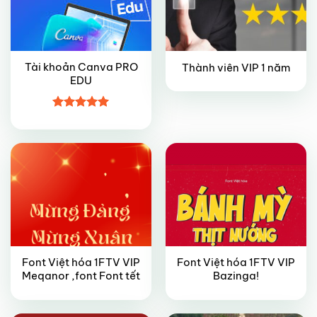
Tài khoản Canva PRO
Thành viên VIP 1 năm
EDU
VIP
VIP
Được xếp
hạng
5
5
sao
Font Việt hóa 1FTV VIP
Font Việt hóa 1FTV VIP
VIP
VIP
Meqanor ,font Font tết
Bazinga!