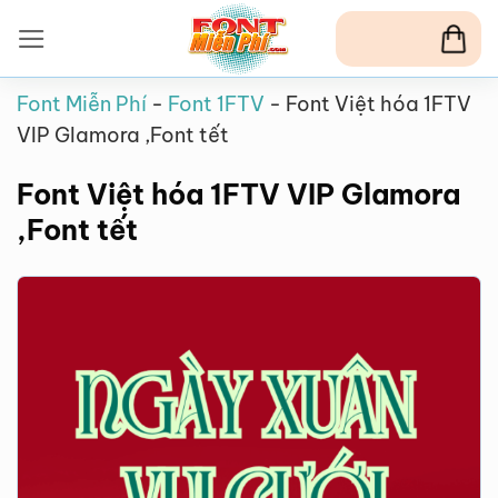
Bỏ
qua
nội
Font Miễn Phí
-
Font 1FTV
-
Font Việt hóa 1FTV
dung
VIP Glamora ,Font tết
Font Việt hóa 1FTV VIP Glamora
,Font tết