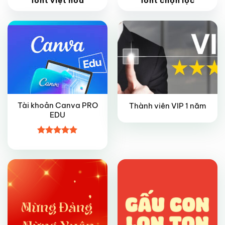
font việt hoá
font chọn lọc
Giảm giá!
Tài khoản Canva PRO
Thành viên VIP 1 năm
EDU
VIP
VIP
Được xếp
hạng
5
5
sao