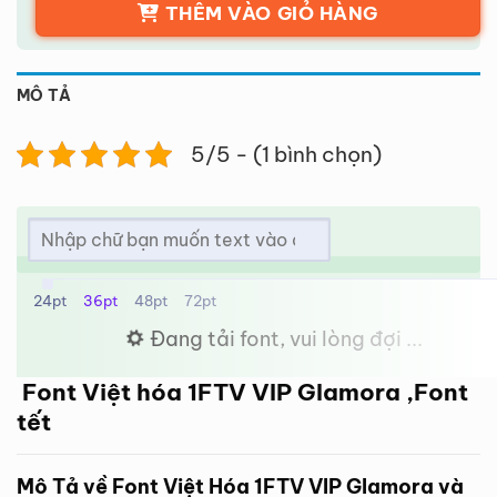
THÊM VÀO GIỎ HÀNG
MÔ TẢ
5/5 - (1 bình chọn)
24pt
36pt
48pt
72pt
Đang tải font, vui lòng đợi ...
Font Việt hóa 1FTV VIP Glamora ,Font
tết
Mô Tả về Font Việt Hóa 1FTV VIP Glamora và