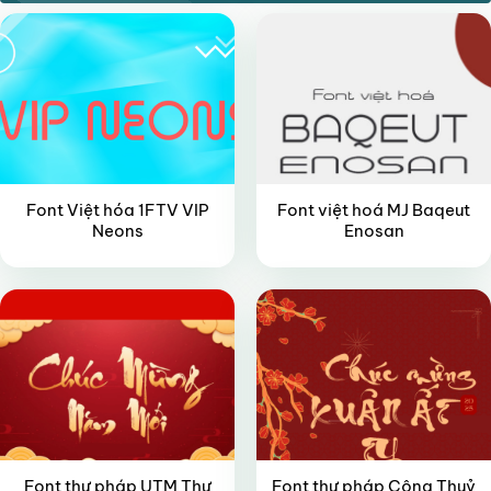
Font Việt hóa 1FTV VIP
Font việt hoá MJ Baqeut
Neons
Enosan
FREE
FREE
Font thư pháp UTM Thư
Font thư pháp Công Thuỷ