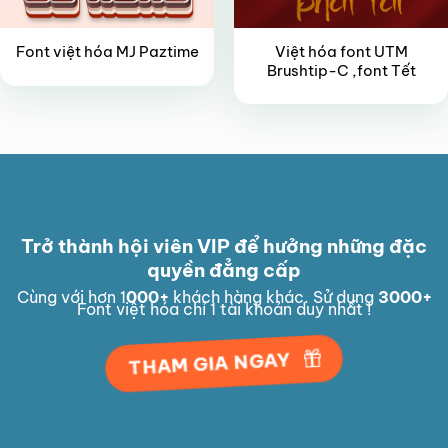
Việt hóa font UTM
Font việt hóa MJ Paztime
Brushtip-C ,font Tết
Trở thành hội viên VIP để hưởng những đặc
quyền đẳng cấp
Cùng với hơn 1
000
+
khách hàng khác. Sử dụng
3000
+
Font việt hóa chỉ 1 tài khoản duy nhất !
THAM GIA NGAY